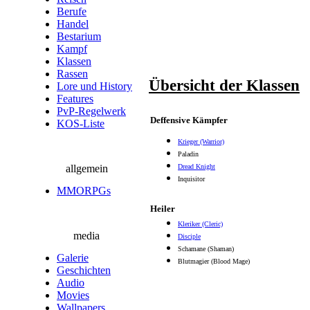
Berufe
Handel
Bestarium
Kampf
Klassen
Rassen
Übersicht der Klassen
Lore und History
Features
PvP-Regelwerk
Deffensive Kämpfer
KOS-Liste
Krieger (Warrior)
Paladin
allgemein
Dread Knight
Inquisitor
MMORPGs
Heiler
Kleriker (Cleric)
media
Disciple
Schamane (Shaman)
Galerie
Blutmagier (Blood Mage)
Geschichten
Audio
Movies
Wallpapers