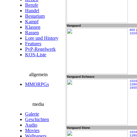
Berufe
Handel
Bestarium
Kampf
Vanguard
Klassen
800
(
Rassen
1024
Lore und History
Features
PvP-Regelwerk
KOS-Liste
allgemein
Vanguard Schwarz
1024
MMORPGs
1280
1600
media
Galerie
Geschichten
Audio
Vanguard Stone
Movies
1024
Wallpapers
1280