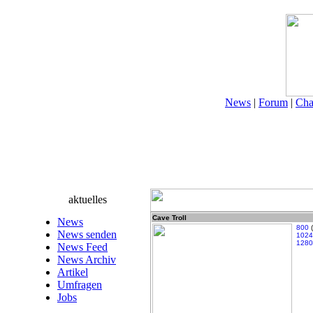
News
|
Forum
|
Cha
aktuelles
Cave Troll
News
800
(
News senden
1024
1280
News Feed
News Archiv
Artikel
Umfragen
Jobs