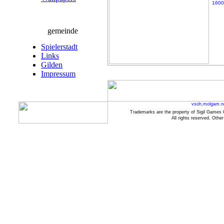
1600
gemeinde
Spielerstadt
Links
Gilden
Impressum
vsoh.molgam.n
Trademarks are the property of Sigil Games 
All rights reserved. Othe