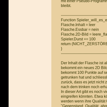
mit einer Pseudo-Programmi
bleibt.
--------------------------------------
Function Spieler_will_es_e
Flasche.Inhalt = leer
Flasche.Essbar = nein
Flasche.2D-Bild = leere_fl
Spieler.Durst += 100
return (NICHT_ZERSTÖR
}
--------------------------------------
Der Inhalt der Flasche ist a
bekommt ein neues 2D Bild 
bekommt 100 Punkte auf se
getrunken hat und schliessl
zurück, dass es jetzt nicht 
nach dem trinken noch erha
In dieser Art gibt es noch 
eingreifen könnten. Etwa k
werden wenn ihre Qualität 
"Gegenstand_Qualität_abge