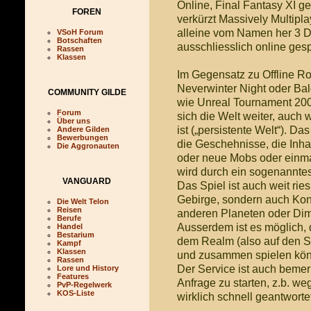
Online, Final Fantasy XI
FOREN
verkürzt Massively Multipl
alleine vom Namen her 3 Di
VSoH Forum
Botschaften
ausschliesslich online gesp
Rassen
Klassen
Im Gegensatz zu Offline Ro
Neverwinter Night oder Bal
COMMUNITY GILDE
wie Unreal Tournament 2003
Forum
sich die Welt weiter, auch 
Über uns
ist („persistente Welt“). D
Andere Gilden
Bewerbungen
die Geschehnisse, die Inhal
Die Aggronauten
oder neue Mobs oder einma
wird durch ein sogenanntes
VANGUARD
Das Spiel ist auch weit ries
Gebirge, sondern auch Ko
Die Welt Telon
Reisen
anderen Planeten oder Dim
Berufe
Ausserdem ist es möglich, 
Handel
Bestarium
dem Realm (also auf den Se
Kampf
Klassen
und zusammen spielen kö
Rassen
Der Service ist auch bemer
Lore und History
Features
Anfrage zu starten, z.b. w
PvP-Regelwerk
KOS-Liste
wirklich schnell geantworte