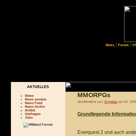
|
|
News
Forum
C
AKTUELLES
MMORPGs
News
News senden
Veröffentlicht von:
Gryphus
am 04. 200
News Feed
News Archiv
Artikel
Grundlegende Informat
Umfragen
Jobs
Everquest 2 und auch ander