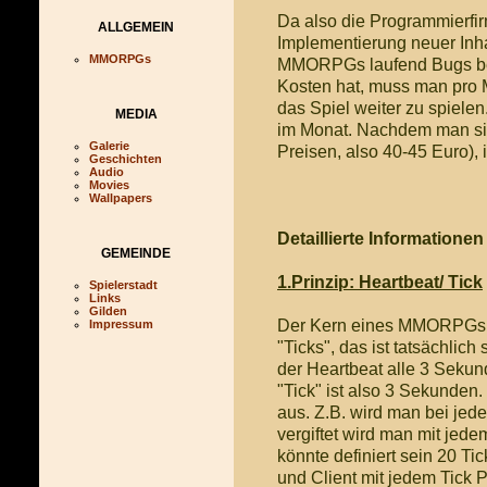
Da also die Programmierfir
ALLGEMEIN
Implementierung neuer Inha
MMORPGs
MMORPGs laufend Bugs bes
Kosten hat, muss man pro 
das Spiel weiter zu spiele
MEDIA
im Monat. Nachdem man sic
Galerie
Preisen, also 40-45 Euro), i
Geschichten
Audio
Movies
Wallpapers
Detaillierte Informatio
GEMEINDE
1.Prinzip: Heartbeat/ Tick
Spielerstadt
Links
Gilden
Der Kern eines MMORPGs is
Impressum
"Ticks", das ist tatsächlic
der Heartbeat alle 3 Sekund
"Tick" ist also 3 Sekunden.
aus. Z.B. wird man bei jed
vergiftet wird man mit jed
könnte definiert sein 20 T
und Client mit jedem Tick 